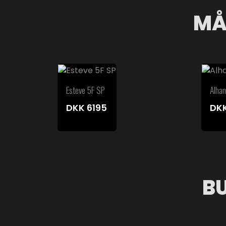
MÅ
Esteve 5F SP
Alha
DKK
6195
DK
B