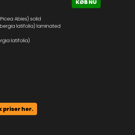
KØB NU
Picea Abies) solid
ergia latifolia) laminated
ia latifolia)
k priser her.