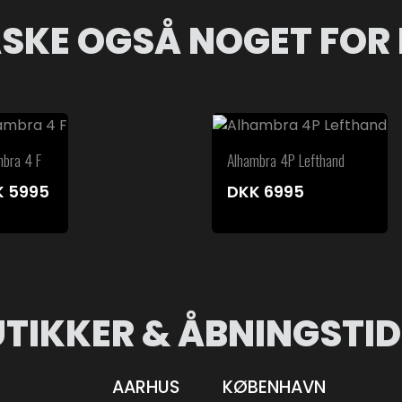
SKE OGSÅ NOGET FOR 
mbra 4 F
Alhambra 4P Lefthand
K
5995
DKK
6995
UTIKKER & ÅBNINGSTID
AARHUS
KØBENHAVN