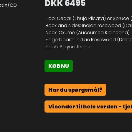
DKK
6495
Top: Cedar (Thuja Plicata) or Spruce (
Back and sides: Indian rosewood (Dalb
Neck: Okume (Aucoumea Klaineana)
Fingerboard: Indian Rosewood (Dalberg
Finish: Polyurethane
KØB NU
Har du spørgsmål?
Vi sender til hele verden - tje