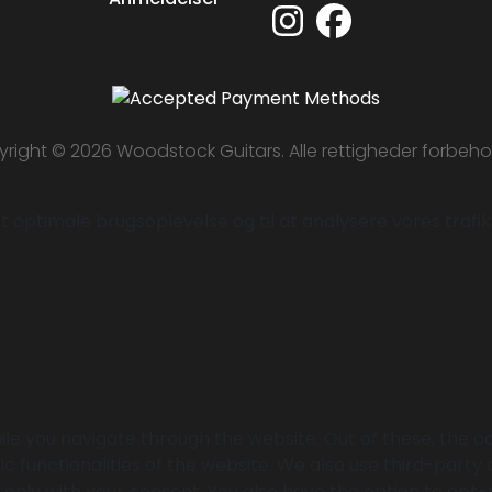
right © 2026 Woodstock Guitars. Alle rettigheder forbeho
 optimale brugsoplevelse og til at analysere vores trafik. 
le you navigate through the website. Out of these, the c
ic functionalities of the website. We also use third-part
r only with your consent. You also have the option to opt-