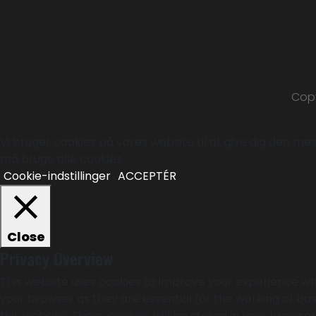
Copy
Vi bruger cookies på vores website til at give dig den mest
må bruge alle cookies.
Cookie-indstillinger
ACCEPTÉR
Close
Privacy Overview
This website uses cookies to improve your experience whi
your browser as they are essential for the working of bas
this website. These cookies will be stored in your browse