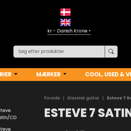
▼
RIER
MÆRKER
COOL, USED & V
Forside
|
Klassisk guitar
|
Esteve 7 S
ESTEVE 7 SATI