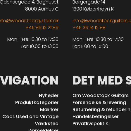
Odensegade 4, Baghuset
Borgergade 14
8000 Aarhus C
1300 København K
nfo@woodstockguitars.dk
info@woodstockguitars.
+45 86 12 21 89
+45 35 14 12 88
Man - Fre: 10.30 to 17:30
Man - Fre: 10.30 to 17:30
Lør: 10.00 to 13.00
Lør: 11.00 to 15.00
VIGATION
DET MED 
Nyheder
Om Woodstock Guitars
Produktkategorier
Forsendelse & levering
Mærker
Returnering & refunderi
Cool, Used and Vintage
Handelsbetingelser
Værksted
Privatlivspolitik
Anmeldelser