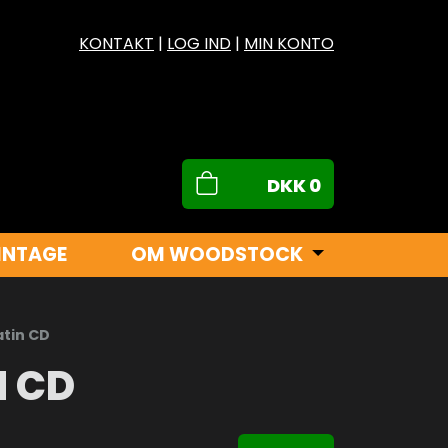
KONTAKT
|
LOG IND
|
MIN KONTO
DKK
0
INTAGE
OM WOODSTOCK
atin CD
N CD