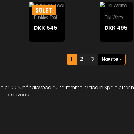
SOLGT
Bubbles Teal
Tiki White
DKK
545
DKK
495
1
2
3
Næste »
n er 100% håndlavede guitarremme, Made in Spain efter he
alitetsniveau.