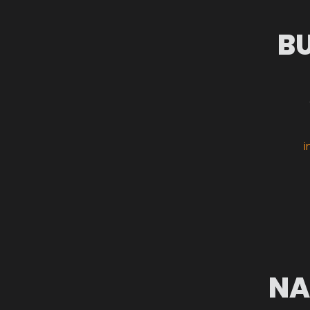
B
i
NA