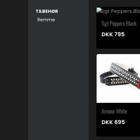
TILBEHØR
Remme
Sgt Peppers Black
DKK
795
Armour White
DKK
695