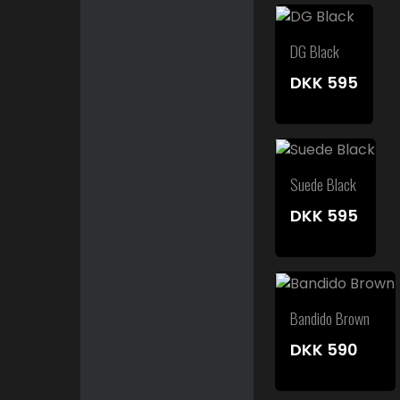
DG Black
DKK
595
Suede Black
DKK
595
Bandido Brown
DKK
590