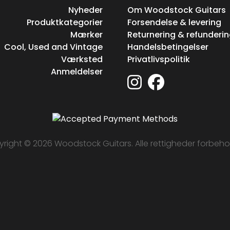
Nyheder
Om Woodstock Guitars
Produktkategorier
Forsendelse & levering
Mærker
Returnering & refunderi
Cool, Used and Vintage
Handelsbetingelser
Værksted
Privatlivspolitik
Anmeldelser
right © 2026 Woodstock Guitars. Alle rettigheder forbeho