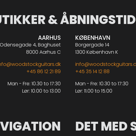
UTIKKER & ÅBNINGSTID
AARHUS
KØBENHAVN
Odensegade 4, Baghuset
Borgergade 14
8000 Aarhus C
1300 København K
nfo@woodstockguitars.dk
info@woodstockguitars.
+45 86 12 21 89
+45 35 14 12 88
Man - Fre: 10.30 to 17:30
Man - Fre: 10.30 to 17:30
Lør: 10.00 to 13.00
Lør: 11.00 to 15.00
VIGATION
DET MED 