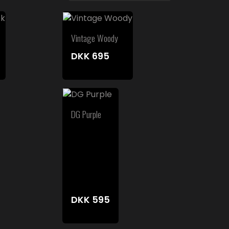
Vintage Woody
DKK
695
DG Purple
DKK
595