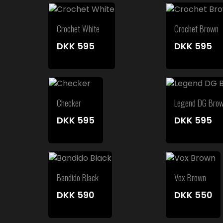
Crochet White
Crochet Brown
DKK
595
DKK
595
Checker
Legend DG Bro
DKK
595
DKK
595
Bandido Black
Vox Brown
DKK
590
DKK
550