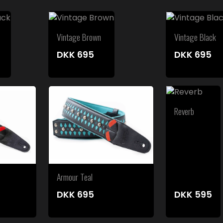
Vintage Brown
Vintage Black
DKK
695
DKK
695
Reverb
Armour Teal
DKK
695
DKK
595