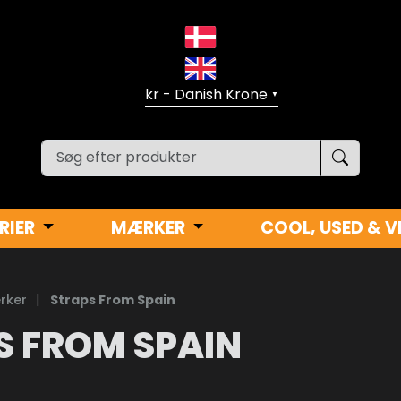
▼
RIER
MÆRKER
COOL, USED & V
rker
|
Straps From Spain
S FROM SPAIN