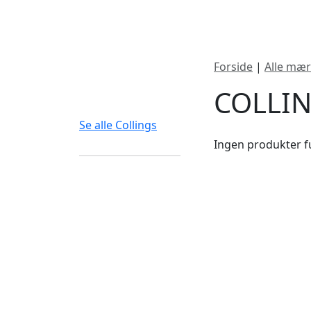
Nyheder
Produktk
Forside
|
Alle mær
FILTERTYPE
COLLI
Se alle Collings
Ingen produkter fu