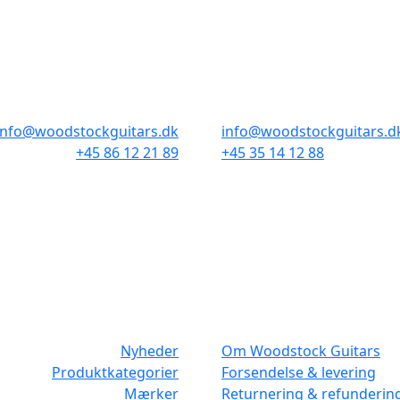
BUTIKKER & ÅBNINGSTIDER
AARHUS
KØBENHAVN
Odensegade 4, Baghuset
Borgergade 14
8000 Aarhus C
1300 København K
info@woodstockguitars.dk
info@woodstockguitars.d
+45 86 12 21 89
+45 35 14 12 88
Man - Fre: 10.30 to 17:30
Man - Fre: 10.30 to 17:30
Lør: 10.00 to 13.00
Lør: 11.00 to 15.00
NAVIGATION
DET MED SM
Nyheder
Om Woodstock Guitars
Produktkategorier
Forsendelse & levering
Mærker
Returnering & refunderin