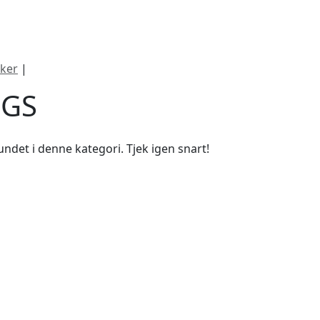
ategorier
Mærker
Cool, Used & Vintag
ker
|
Collings
NGS
ndet i denne kategori. Tjek igen snart!