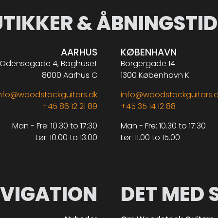
UTIKKER & ÅBNINGSTID
AARHUS
KØBENHAVN
Odensegade 4, Baghuset
Borgergade 14
8000 Aarhus C
1300 København K
nfo@woodstockguitars.dk
info@woodstockguitars.
+45 86 12 21 89
+45 35 14 12 88
Man - Fre: 10.30 to 17:30
Man - Fre: 10.30 to 17:30
Lør: 10.00 to 13.00
Lør: 11.00 to 15.00
VIGATION
DET MED 