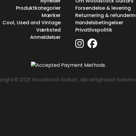
Nyheder
Om Woodstock Guitars
Produktkategorier
Forsendelse & levering
Mærker
Returnering & refunderi
Cool, Used and Vintage
Handelsbetingelser
Værksted
Privatlivspolitik
Anmeldelser
right © 2026 Woodstock Guitars. Alle rettigheder forbeho