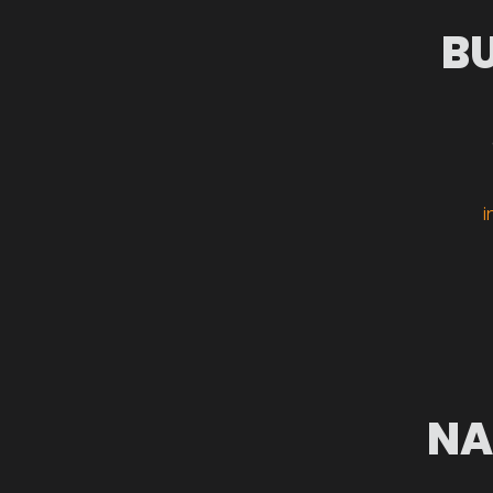
B
i
NA