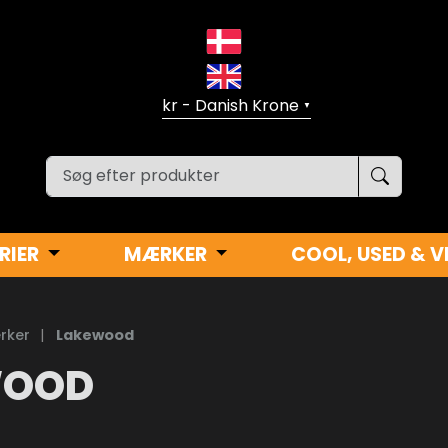
▼
RIER
MÆRKER
COOL, USED & V
rker
|
Lakewood
WOOD